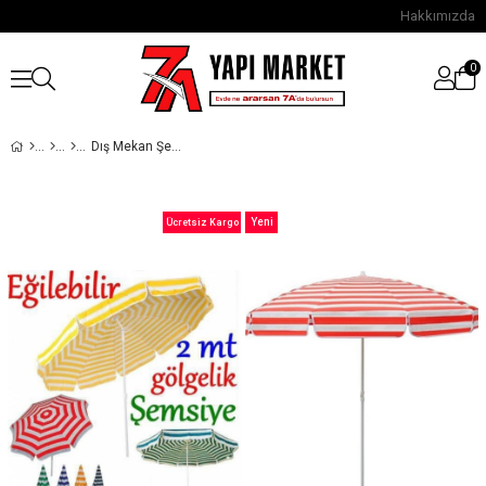
Hakkımızda
0
Dış Mekan Şemsiyeler
Yeni
Ücretsiz Kargo
Ürün