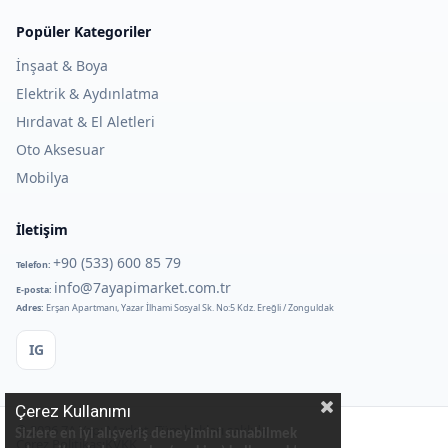
Popüler Kategoriler
İnşaat & Boya
Elektrik & Aydınlatma
Hırdavat & El Aletleri
Oto Aksesuar
Mobilya
İletişim
+90 (533) 600 85 79
Telefon:
info@7ayapimarket.com.tr
E-posta:
Adres:
Erşan Apartmanı, Yazar İlhami Sosyal Sk. No:5 Kdz. Ereğli / Zonguldak
IG
Çerez Kullanımı
©
2026
7A Yapı Market. Tüm hakları saklıdır.
Sizlere en iyi alışveriş deneyimini sunabilmek
Çerez Politikası
KVKK