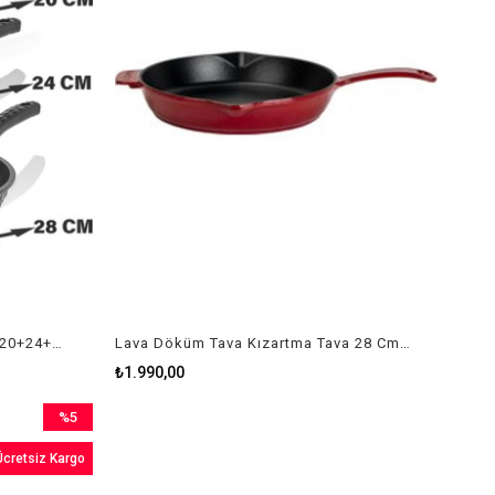
Taç Bella Döküm 3 lü Tava Set (20+24+28) Siyah
Lava Döküm Tava Kızartma Tava 28 Cm Bordo
₺1.990,00
%5
İndirim
Ücretsiz Kargo
%5İndirim