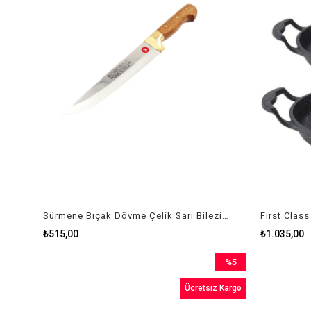
Sürmene Bıçak Dövme Çelik Sarı Bilezikli No:3
₺515,00
₺1.035,00
%5
İndirim
Ücretsiz Kargo
%5İndirim