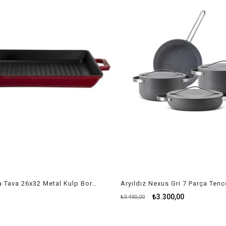
Lava Izgara Tava 26x32 Metal Kulp Bordo
Aryıldız Nexus Gri 7 Parça Tenc
₺3.300,00
₺3.490,00