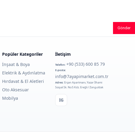
Gönder
Popüler Kategoriler
İletişim
+90 (533) 600 85 79
İnşaat & Boya
Telefon:
E-posta:
Elektrik & Aydınlatma
info@7ayapimarket.com.tr
Hırdavat & El Aletleri
Adres:
Erşan Apartmanı, Yazar İlhami
Sosyal Sk. No:5 Kdz. Ereğli / Zonguldak
Oto Aksesuar
Mobilya
IG