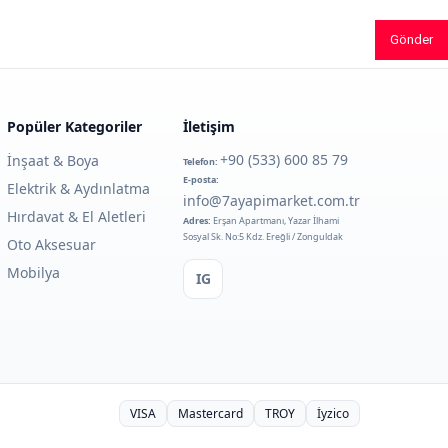
Gönder
Popüler Kategoriler
İletişim
+90 (533) 600 85 79
İnşaat & Boya
Telefon:
E-posta:
Elektrik & Aydınlatma
info@7ayapimarket.com.tr
Hırdavat & El Aletleri
Adres:
Erşan Apartmanı, Yazar İlhami
Sosyal Sk. No:5 Kdz. Ereğli / Zonguldak
Oto Aksesuar
Mobilya
IG
VISA
Mastercard
TROY
İyzico