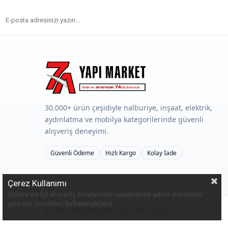
30.000+ ürün çeşidiyle nalburiye, inşaat, elektrik,
aydınlatma ve mobilya kategorilerinde güvenli
alışveriş deneyimi.
Güvenli Ödeme
Hızlı Kargo
Kolay İade
Çerez Kullanımı
Sizlere en iyi alışveriş deneyimini sunabilmek adına sitemizde
çerezler (cookies) kullanmaktayız.
©
2026
7A Yapı Market. Tüm hakları saklıdır.