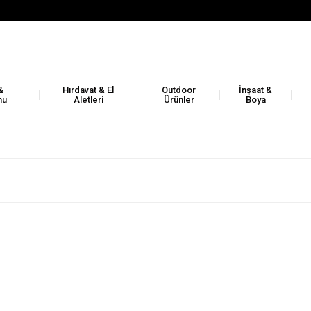
&
Hırdavat & El
Outdoor
İnşaat &
nu
Aletleri
Ürünler
Boya