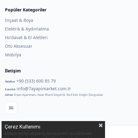
Popüler Kategoriler
İnşaat & Boya
Elektrik & Aydınlatma
Hırdavat & El Aletleri
Oto Aksesuar
Mobilya
İletişim
+90 (533) 600 85 79
Telefon:
info@7ayapimarket.com.tr
E-posta:
Adres:
Erşan Apartmanı, Yazar İlhami Sosyal Sk. No:5 Kdz. Ereğli / Zonguldak
IG
Çerez Kullanımı
©
2026
7A Yapı Market. Tüm hakları saklıdır.
Sizlere en iyi alışveriş deneyimini sunabilmek
Çerez Politikası
KVKK