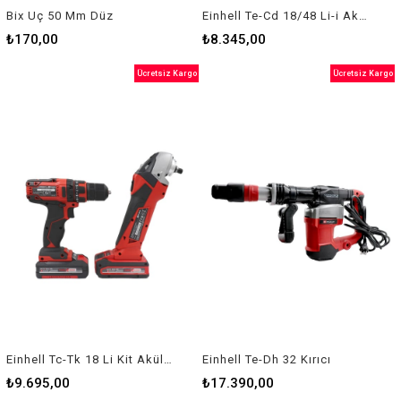
Bix Uç 50 Mm Düz
Einhell Te-Cd 18/48 Li-i Akülü Darbeli Vidalama (2X2,0Ah)
₺170,00
₺8.345,00
Ücretsiz Kargo
Ücretsiz Kargo
Einhell Tc-Tk 18 Li Kit Akülü Alet Seti
Einhell Te-Dh 32 Kırıcı
₺9.695,00
₺17.390,00