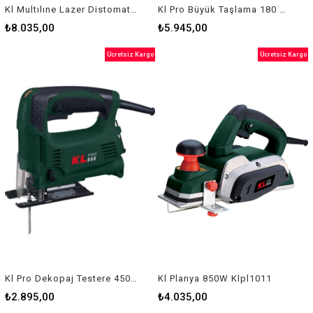
Kl Multılıne Lazer Distomat Kllzr93
Kl Pro Büyük Taşlama 180 Mm Klbt87180
₺8.035,00
₺5.945,00
Ücretsiz Kargo
Ücretsiz Kargo
Kl Pro Dekopaj Testere 450W Kldt10265
Kl Planya 850W Klpl1011
₺2.895,00
₺4.035,00