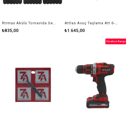
Rtrmax Akülü Tornavida Seti 3,6V Li-on Rtm 326
Attlas Avuç Taşlama Att 6-115 550 W
₺835,00
₺1.645,00
Ücretsiz Kargo