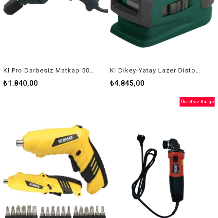
Kl Pro Darbesiz Matkap 500W Klnm61210
Kl Dikey-Yatay Lazer Distomat Kllzr118
₺1.840,00
₺4.845,00
Ücretsiz Kargo