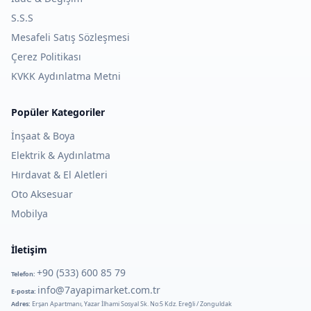
S.S.S
Mesafeli Satış Sözleşmesi
Çerez Politikası
KVKK Aydınlatma Metni
Popüler Kategoriler
İnşaat & Boya
Elektrik & Aydınlatma
Hırdavat & El Aletleri
Oto Aksesuar
Mobilya
İletişim
+90 (533) 600 85 79
Telefon:
info@7ayapimarket.com.tr
E-posta:
Adres:
Erşan Apartmanı, Yazar İlhami Sosyal Sk. No:5 Kdz. Ereğli / Zonguldak