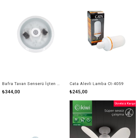
Bafra Tavan Senserü İçten Ayarlı Lvd -221-02
Cata Alevli Lamba Ct-4059
₺344,00
₺245,00
Ücretsiz Kargo