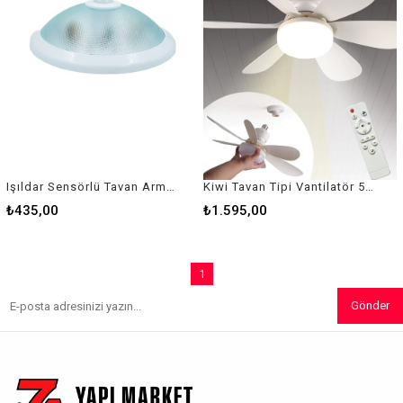
Işıldar Sensörlü Tavan Armütürü
Kiwi Tavan Tipi Vantilatör 52 Cm Kfan-7681
₺435,00
₺1.595,00
1
Gönder