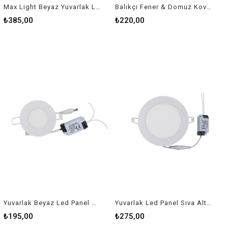
Max Light Beyaz Yuvarlak Led Panel Sıva Altı 18W 1620 Lm
Balıkçı Fener & Domuz Kovar 15 Ledli Pilli
₺385,00
₺220,00
Yuvarlak Beyaz Led Panel Sıva Altı 3W
Yuvarlak Led Panel Sıva Altı 9W 810 Lm
₺195,00
₺275,00