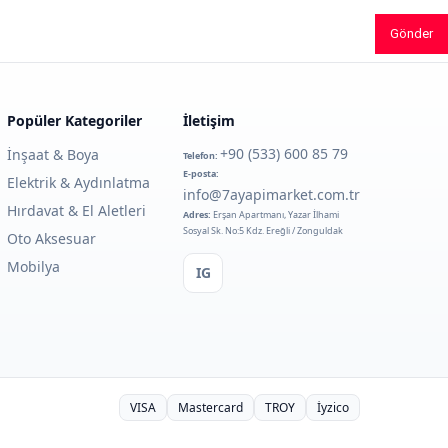
Gönder
Popüler Kategoriler
İletişim
+90 (533) 600 85 79
İnşaat & Boya
Telefon:
E-posta:
Elektrik & Aydınlatma
info@7ayapimarket.com.tr
Hırdavat & El Aletleri
Adres:
Erşan Apartmanı, Yazar İlhami
Sosyal Sk. No:5 Kdz. Ereğli / Zonguldak
Oto Aksesuar
Mobilya
IG
VISA
Mastercard
TROY
İyzico