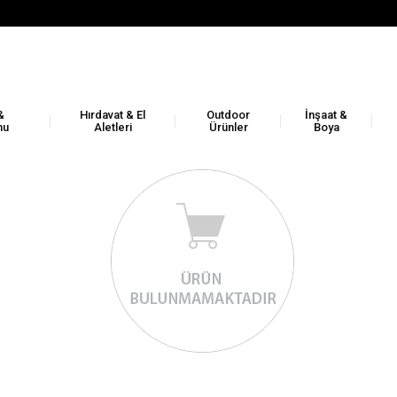
&
Hırdavat & El
Outdoor
İnşaat &
nu
Aletleri
Ürünler
Boya